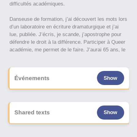
difficultés académiques.
Danseuse de formation, j’ai découvert les mots lors
d’un laboratoire en écriture dramaturgique et j’ai
lue, publiée. J’écris, je scande, j’apostrophe pour
défendre le droit à la différence. Participer à Queer
académie, me permet de le faire. J’aurai 65 ans, le
1er janvier prochain, et dans mon quotidien, en lien
avec un handicap invisible, lourd de conséquences,
j’aspire à me dépasser, transmettre, interroger,
Événements
Show
faire sourire via la création plurielle et
l’enseignement.
Shared texts
Show