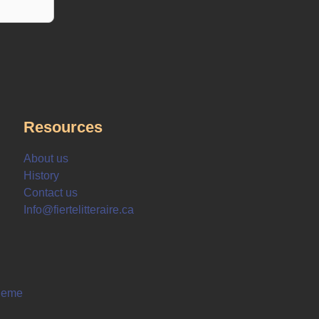
Resources
About us
History
Contact us
Info@fiertelitteraire.ca
heme