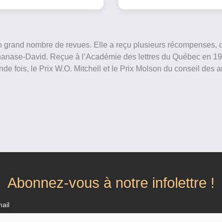
n grand nombre de revues. Elle a reçu plusieurs récompenses, d
 Athanase-David. Reçue à l’Académie des lettres du Québec en 199
de fois, le Prix W.O. Mitchell et le Prix Molson du conseil des a
Abonnez-vous à notre infolettre !
ail