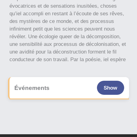
évocatrices et de sensations inusitées, choses
qu’iel accompli en restant à l’écoute de ses rêves,
des mystères de ce monde, et des processus
infiniment petit que les sciences peuvent nous
révéler. Une écologie queer de la décomposition,
une sensibilité aux processus de décolonisation, et
une avidité pour la déconstruction forment le fil
conducteur de son travail. Par la poésie, iel espère
transmettre l’extase qu’iel vie à la découverte,
cette étincelle soudaine que l’on vie lorsqu’on
comprends quelque-chose de nouveau. Iel désire
Événements
Show
faire honneur à sa lignée littéraire et son territoire
adoptif : Gespe’gewa’gi, un territoire non-cédé
Mi’gmaq communément appelé la Gaspésie.