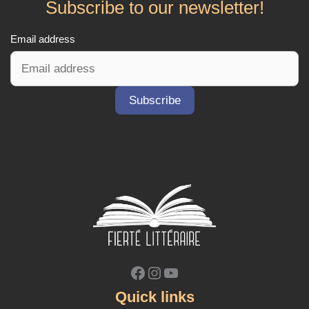
Subscribe to our newsletter!
représentations LGBTQ+ pionnières dans le
cinéma québécois.
Email address
Facebook
Instagram
YouTube
Quick links