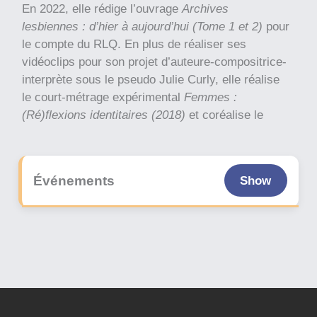
En 2022, elle rédige l’ouvrage
Archives
lesbiennes : d’hier à aujourd’hui (Tome 1 et 2)
pour
le compte du RLQ. En plus de réaliser ses
vidéoclips pour son projet d’auteure-compositrice-
interprète sous le pseudo Julie Curly, elle réalise
le court-métrage expérimental
Femmes :
(Ré)flexions identitaires (2018)
et coréalise le
documentaire
AHLA: 40 ans plus tard
(2022) tous
deux présentés dans des festivals internationaux.
Julie est membre de la FIPRESCI, de l’Association
Événements
Show
québécoise des critiques de cinéma et membre
votant pour les Golden Globes. En 2023, son
premier livre
À tout prendre et Il était une fois dans
l’Est
, est publié chez McGill-Queen’s University
Press, dans la série Queer Film Classics. Cet
ouvrage, dont la recherche avait débuté il y a près
de 20 ans, dans le cadre du mémoire de maîtrise
de l’auteure, donne un regard unique sur les