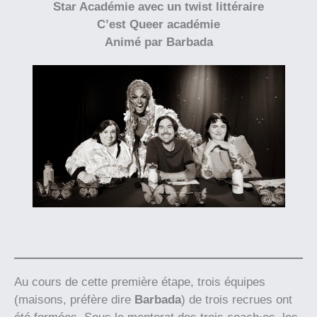
Star Académie avec un twist littéraire
C’est Queer académie
Animé par Barbada
Au cours de cette première étape, trois équipes
(maisons, préfère dire
Barbada
) de trois recrues ont