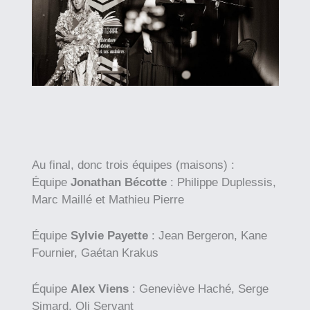
Au final, donc trois équipes (maisons) :
Équipe
Jonathan Bécotte
: Philippe Duplessis,
Marc Maillé et Mathieu Pierre
Équipe
Sylvie Payette
: Jean Bergeron, Kane
Fournier, Gaétan Krakus
Équipe
Alex Viens
: Geneviève Haché, Serge
Simard, Oli Servant