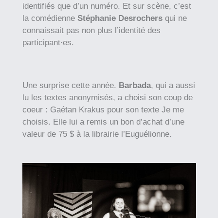
identifiés que d’un numéro. Et sur scène, c’est
la comédienne
Stéphanie Desrochers
qui ne
connaissait pas non plus l’identité des
participant⸱es.
Une surprise cette année.
Barbada
, qui a aussi
lu les textes anonymisés, a choisi son coup de
coeur : Gaétan Krakus pour son texte Je me
choisis. Elle lui a remis un bon d’achat d’une
valeur de 75 $ à la librairie l’Euguélionne.