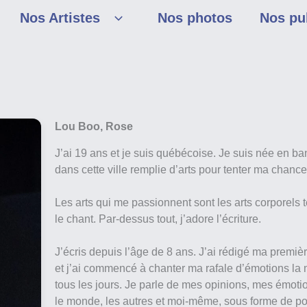
Nos Artistes
Nos photos
Nos pu
Lou Boo, Rose
J’ai 19 ans et je suis québécoise. Je suis née en b
dans cette ville remplie d’arts pour tenter ma chance 
Les arts qui me passionnent sont les arts corporels t
le chant. Par-dessus tout, j’adore l’écriture.
J’écris depuis l’âge de 8 ans. J’ai rédigé ma premiè
et j’ai commencé à chanter ma rafale d’émotions la
tous les jours. Je parle de mes opinions, mes émoti
le monde, les autres et moi-même, sous forme de po