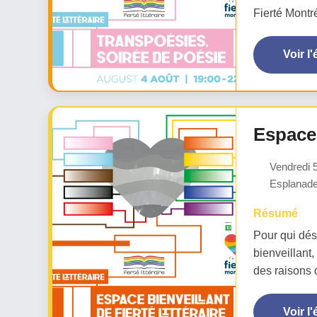
Fierté Montr
Voir l
Espace 
Vendredi 5
Esplanade
Résumé
Pour qui dés
bienveillant,
des raisons q
Voir l