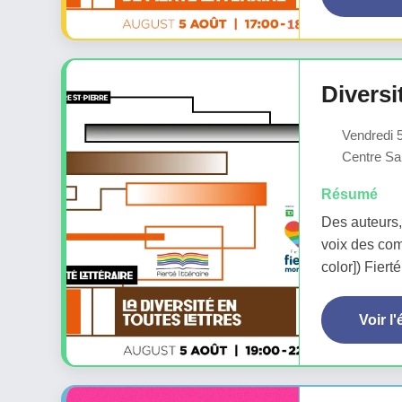
Diversi
Vendredi 5
Centre Sai
Résumé
Des auteurs, 
voix des co
color]) Fiert
Voir l