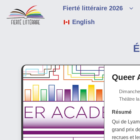
Aller
Fierté littéraire 2026
au
contenu
English
É
Queer 
Dimanche 2
Théâtre la
Résumé
Qui de Lyam 
grand prix d
recrues et l