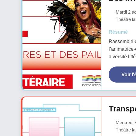
Mardi 2 ao
Théâtre la
Résumé
Rassemblé·e·
l’animatrice
diversité li
Voir l
Transpo
Mercredi 3
Théâtre la