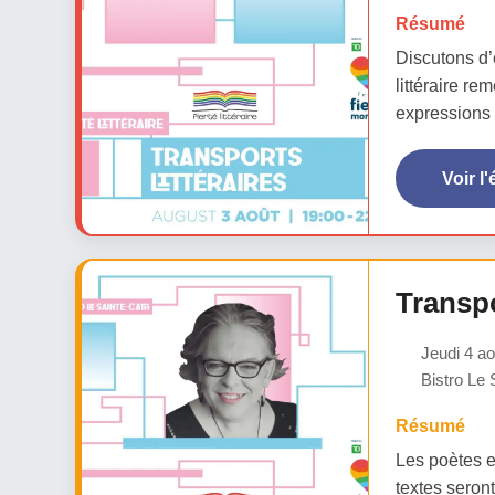
Résumé
Discutons d’é
littéraire re
expressions c
Voir l
Transp
Jeudi 4 ao
Bistro Le 
Résumé
Les poètes e
textes seront