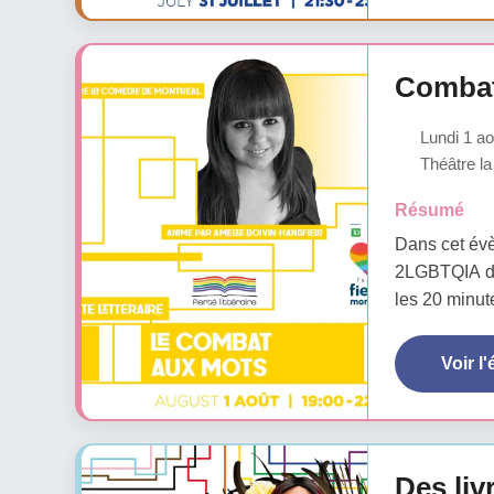
Combat
Lundi 1 ao
Théâtre la
Résumé
Dans cet év
2LGBTQIA déf
les 20 minute
Voir l
Des liv