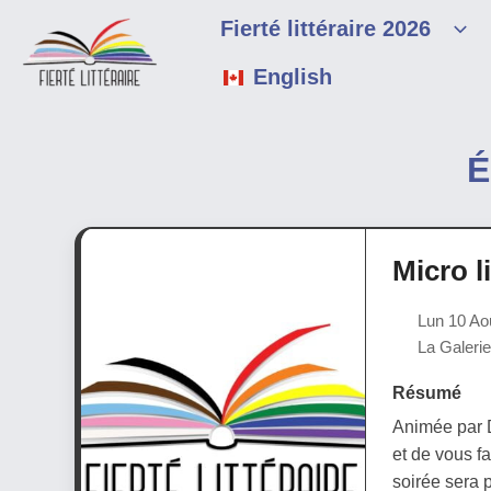
Aller
Fierté littéraire 2026
au
contenu
English
É
Micro l
Lun 10 Ao
La Galerie
Résumé
Animée par D
et de vous fai
soirée sera p