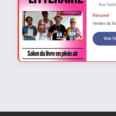
Rue Sasint
Résumé
Ventes de li
Voir l