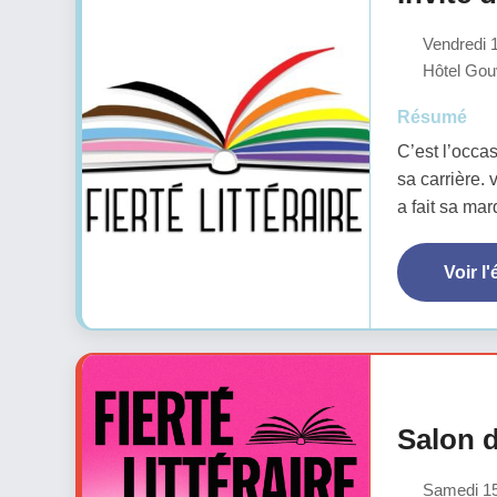
Vendredi 1
Hôtel Gouv
Résumé
C’est l’occa
sa carrière. 
a fait sa ma
Voir l
Salon d
Samedi 15 