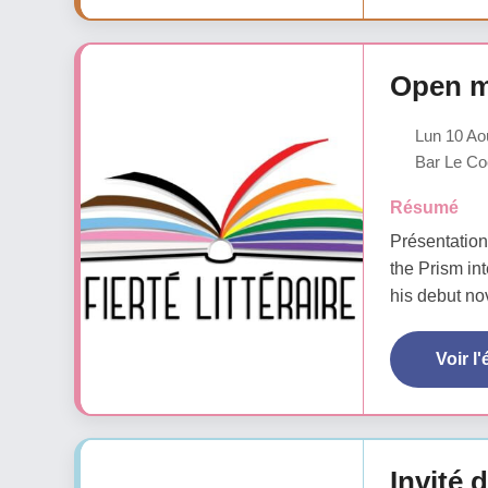
Open m
Lun 10 Ao
Bar Le Coc
Résumé
Présentation
the Prism in
his debut nov
Voir l
Invité