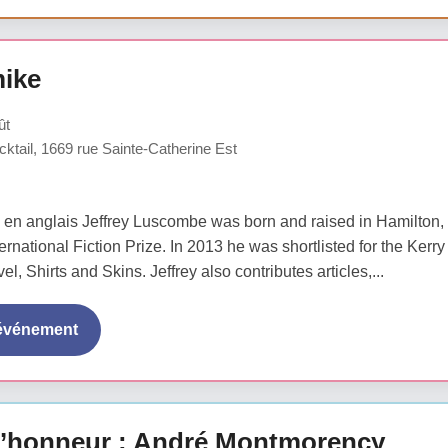
ike
ût
ktail, 1669 rue Sainte-Catherine Est
 en anglais Jeffrey Luscombe was born and raised in Hamilton, 
ternational Fiction Prize. In 2013 he was shortlisted for the Ker
el, Shirts and Skins. Jeffrey also contributes articles,...
'événement
 d’honneur : André Montmorency