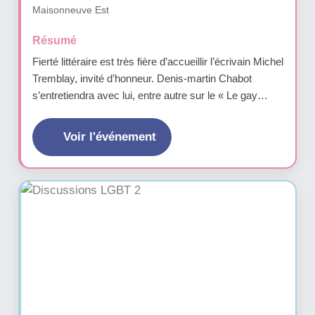
Maisonneuve Est
Résumé
Fierté littéraire est très fière d’accueillir l’écrivain Michel
Tremblay, invité d’honneur. Denis-martin Chabot
s’entretiendra avec lui, entre autre sur le « Le gay
savoir », sa suit de quatre romans publiés chez
Leméac. L’invité d’honneur de la Fierté littéraire
Voir l'événement
répondra ensuite eux questions du public et sera
disponible pour dédicacer ses livres,...