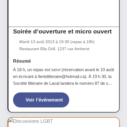
Soirée d’ouverture et micro ouvert
Mardi 13 août 2013 à 19:30 (repas à 18h)
Restaurant Ella Grill, 1237 rue Amherst
Résumé
À 18 h, un repas est servi (réservation avant le 10 août
en écrivant à fiertelitteraire@hotmail.ca). À 19 h 30, la
Société littéraire de Laval landera le numéro 87 de sa
revue Brèves littéraires, comprenant un dossier LGBT
et des textes des auteurs suivants : Françoise Belu,
Voir l'événement
Janick Belleau, Guilaine...