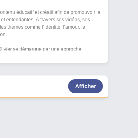
contenu éducatif et créatif afin de promouvoir la
t entendantes. À travers ses vidéos, ses
des thèmes comme l’identité, l’amour, la
ion.
-Olivier se démarque par une approche
ent en lumière les émotions liées à la surdité,
par les personnes marginalisées. Son travail
tre les cultures et à faire rayonner la langue
Afficher