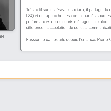
Très actif sur les réseaux sociaux, il partage du 
LSQ et de rapprocher les communautés sourdes e
performances et ses courts métrages, il explore 
différence, l’acceptation de soi et la communicat
hie
Passionné par les arts depuis l’enfance, Pierre
authentique et sensible. Ses projets mettent souv
au syndrome d’Usher et aux défis sociaux vécus 
artistique cherche avant tout à créer des ponts en
des signes québécoise dans le milieu culturel.